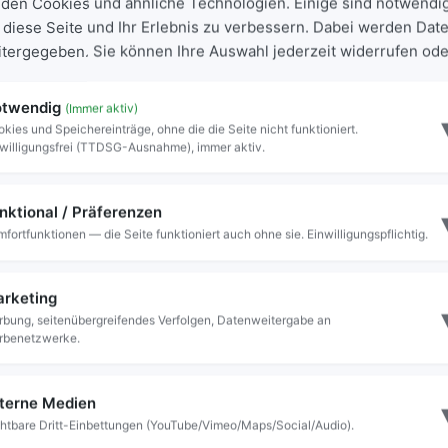
den Cookies und ähnliche Technologien. Einige sind notwendi
 diese Seite und Ihr Erlebnis zu verbessern. Dabei werden Date
eitergegeben. Sie können Ihre Auswahl jederzeit widerrufen ode
itet. Sobald diese online ist, finden Sie die
 wie gewohnt unter der Adresse
twendig
(Immer aktiv)
kies und Speichereinträge, ohne die die Seite nicht funktioniert.
willigungsfrei (TTDSG-Ausnahme), immer aktiv.
m KONTAKT gerne weiter. Die Kontaktdaten haben
nktional / Präferenzen
fortfunktionen — die Seite funktioniert auch ohne sie. Einwilligungspflichtig.
rketing
bung, seitenübergreifendes Verfolgen, Datenweitergabe an
rbenetzwerke.
terne Medien
htbare Dritt-Einbettungen (YouTube/Vimeo/Maps/Social/Audio).