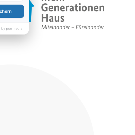
chern
 by psn media
öglichkeiten