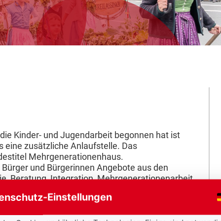
gung
ie Kinder- und Jugendarbeit begonnen hat ist
 eine zusätzliche Anlaufstelle. Das
estitel Mehrgenerationenhaus.
E Bürger und Bürgerinnen Angebote aus den
ie, Beratung, Integration, Mehrgenerationenarbeit,
m Slogan „Miteinander für Freilassing“ ein soziales
enschutz-Einstellungen