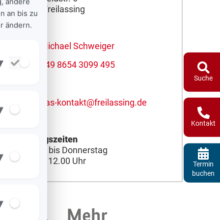
g, andere
83395 Freilassing
n an bis zu
r ändern.
Michael Schweiger
▾
+49 8654 3099 495
Suche
das-kontakt@freilassing.de
▾
Kontakt
Öffnungszeiten
Montag bis Donnerstag
▾
10.30 – 12.00 Uhr
Termin
buchen
▾