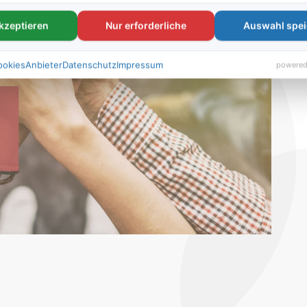
akzeptieren
Nur erforderliche
Auswahl spei
ookies
Anbieter
Datenschutz
Impressum
powered
Begegnungsm