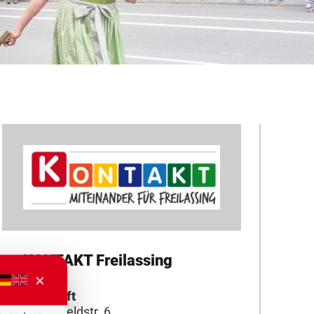
KONTAKT Freilassing
×
Anschrift
Obere Feldstr. 6