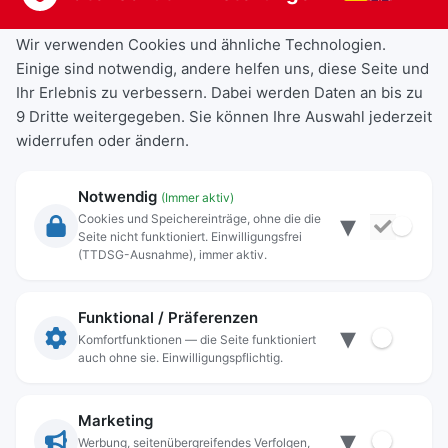
Wir verwenden Cookies und ähnliche Technologien.
Einige sind notwendig, andere helfen uns, diese Seite und
Ihr Erlebnis zu verbessern. Dabei werden Daten an bis zu
9 Dritte weitergegeben. Sie können Ihre Auswahl jederzeit
widerrufen oder ändern.
Notwendig
(Immer aktiv)
▾
Cookies und Speichereinträge, ohne die die
Seite nicht funktioniert. Einwilligungsfrei
Rechtliche Angaben
(TTDSG-Ausnahme), immer aktiv.
Impressum
Datenschutz
Funktional / Präferenzen
▾
Anschrift
Komfortfunktionen — die Seite funktioniert
auch ohne sie. Einwilligungspflichtig.
Stadt Freilassing
Münchener Straße 15
83395 Freilassing
Marketing
▾
Kontakt
Werbung, seitenübergreifendes Verfolgen,