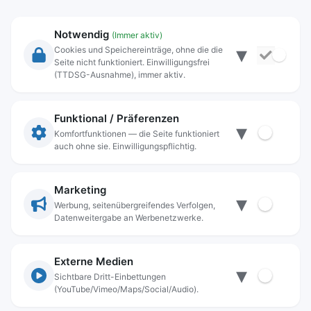
Notwendig
(Immer aktiv)
▾
Cookies und Speichereinträge, ohne die die
Seite nicht funktioniert. Einwilligungsfrei
Rechtliche Angaben
(TTDSG-Ausnahme), immer aktiv.
Impressum
Datenschutz
Funktional / Präferenzen
▾
Anschrift
Komfortfunktionen — die Seite funktioniert
auch ohne sie. Einwilligungspflichtig.
Stadt Freilassing
Münchener Straße 15
83395 Freilassing
Marketing
▾
Kontakt
Werbung, seitenübergreifendes Verfolgen,
Datenweitergabe an Werbenetzwerke.
Tel:
+49(08654)3099-0
Fax: +49(08654)3099-150
rathaus@freilassing.de
Externe Medien
▾
Sichtbare Dritt-Einbettungen
(YouTube/Vimeo/Maps/Social/Audio).