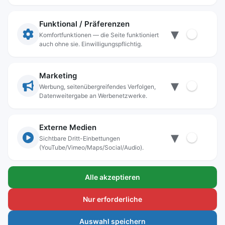
Impressum
Datenschutz
Funktional / Präferenzen
▾
Anschrift
Komfortfunktionen — die Seite funktioniert
auch ohne sie. Einwilligungspflichtig.
Stadt Freilassing
Münchener Straße 15
83395 Freilassing
Marketing
▾
Kontakt
Werbung, seitenübergreifendes Verfolgen,
Datenweitergabe an Werbenetzwerke.
Tel:
+49(08654)3099-0
Fax: +49(08654)3099-150
rathaus@freilassing.de
Externe Medien
▾
Sichtbare Dritt-Einbettungen
(YouTube/Vimeo/Maps/Social/Audio).
Bankverbindungen der Stadt Freilassing
Alle akzeptieren
Sparkasse Berchtesgadener Land
IBAN.: DE56 7105 0000 0000 1000 24
Nur erforderliche
BIC-Code: BYLADEM1BGL
Auswahl speichern