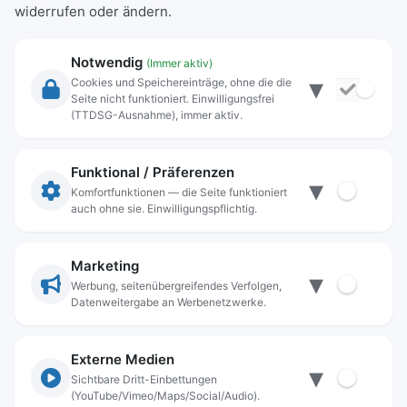
widerrufen oder ändern.
Notwendig
(Immer aktiv)
▾
Cookies und Speichereinträge, ohne die die
Seite nicht funktioniert. Einwilligungsfrei
Rechtliche Angaben
(TTDSG-Ausnahme), immer aktiv.
Impressum
Datenschutz
Funktional / Präferenzen
▾
Anschrift
Komfortfunktionen — die Seite funktioniert
auch ohne sie. Einwilligungspflichtig.
Stadt Freilassing
Münchener Straße 15
83395 Freilassing
Marketing
▾
Kontakt
Werbung, seitenübergreifendes Verfolgen,
Datenweitergabe an Werbenetzwerke.
Tel:
+49(08654)3099-0
Fax: +49(08654)3099-150
rathaus@freilassing.de
Externe Medien
▾
Sichtbare Dritt-Einbettungen
(YouTube/Vimeo/Maps/Social/Audio).