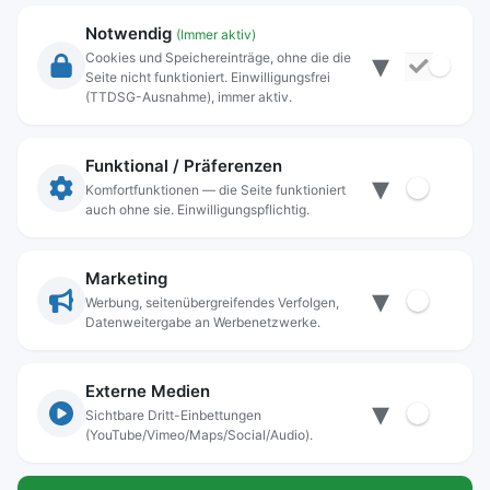
Notwendig
(Immer aktiv)
▾
Cookies und Speichereinträge, ohne die die
Seite nicht funktioniert. Einwilligungsfrei
Rechtliche Angaben
(TTDSG-Ausnahme), immer aktiv.
Impressum
Datenschutz
Funktional / Präferenzen
▾
Anschrift
Komfortfunktionen — die Seite funktioniert
auch ohne sie. Einwilligungspflichtig.
Stadt Freilassing
Münchener Straße 15
83395 Freilassing
Marketing
▾
Kontakt
Werbung, seitenübergreifendes Verfolgen,
Datenweitergabe an Werbenetzwerke.
Tel:
+49(08654)3099-0
Fax: +49(08654)3099-150
rathaus@freilassing.de
Externe Medien
▾
Sichtbare Dritt-Einbettungen
(YouTube/Vimeo/Maps/Social/Audio).
Bankverbindungen der Stadt Freilassing