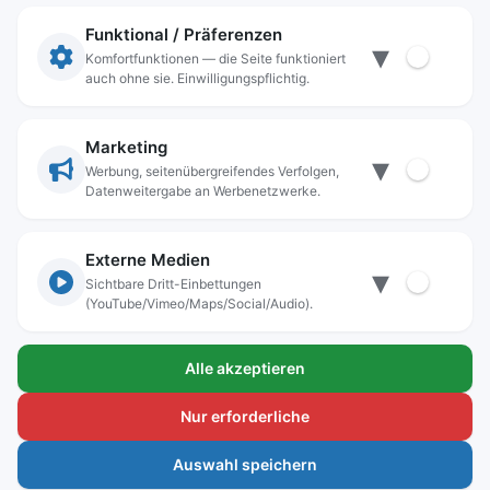
Impressum
Datenschutz
Funktional / Präferenzen
▾
Anschrift
Komfortfunktionen — die Seite funktioniert
auch ohne sie. Einwilligungspflichtig.
Stadt Freilassing
Münchener Straße 15
83395 Freilassing
Marketing
▾
Kontakt
Werbung, seitenübergreifendes Verfolgen,
Datenweitergabe an Werbenetzwerke.
Tel:
+49(08654)3099-0
Fax: +49(08654)3099-150
rathaus@freilassing.de
Externe Medien
▾
Sichtbare Dritt-Einbettungen
(YouTube/Vimeo/Maps/Social/Audio).
Bankverbindungen der Stadt Freilassing
Alle akzeptieren
Sparkasse Berchtesgadener Land
IBAN.: DE56 7105 0000 0000 1000 24
Nur erforderliche
BIC-Code: BYLADEM1BGL
Auswahl speichern
Voba-Raiba Oberbayern Südost e.G.