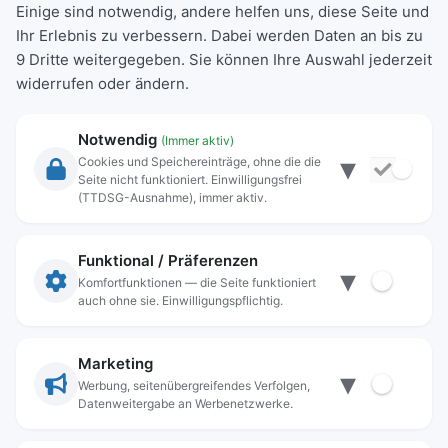
Einige sind notwendig, andere helfen uns, diese Seite und
Ihr Erlebnis zu verbessern. Dabei werden Daten an bis zu
9 Dritte weitergegeben. Sie können Ihre Auswahl jederzeit
widerrufen oder ändern.
Notwendig
(Immer aktiv)
▾
Cookies und Speichereinträge, ohne die die
Seite nicht funktioniert. Einwilligungsfrei
Rechtliche Angaben
(TTDSG-Ausnahme), immer aktiv.
Impressum
Datenschutz
Funktional / Präferenzen
▾
Anschrift
Komfortfunktionen — die Seite funktioniert
auch ohne sie. Einwilligungspflichtig.
Stadt Freilassing
Münchener Straße 15
83395 Freilassing
Marketing
▾
Kontakt
Werbung, seitenübergreifendes Verfolgen,
Datenweitergabe an Werbenetzwerke.
Tel:
+49(08654)3099-0
Fax: +49(08654)3099-150