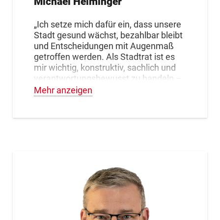
Michael Helminger
„Ich setze mich dafür ein, dass unsere
Stadt gesund wächst, bezahlbar bleibt
und Entscheidungen mit Augenmaß
getroffen werden. Als Stadtrat ist es
mir wichtig, konstruktiv, sachlich und
verantwortungsbewusst zu handeln –
immer mit Blick auf das Wohl unserer
Mehr anzeigen
Bürgerinnen und Bürger.“