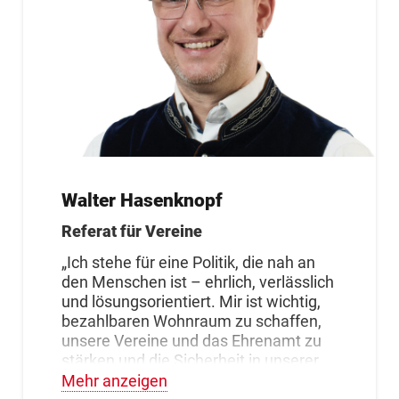
Walter Hasenknopf
Referat für Vereine
„Ich stehe für eine Politik, die nah an
den Menschen ist – ehrlich, verlässlich
und lösungsorientiert. Mir ist wichtig,
bezahlbaren Wohnraum zu schaffen,
unsere Vereine und das Ehrenamt zu
stärken und die Sicherheit in unserer
Stadt weiter auszubauen.“
Mehr anzeigen