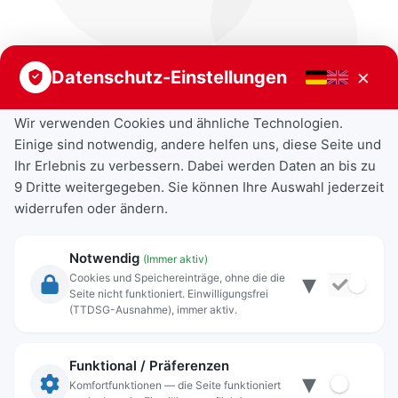
×
Datenschutz-Einstellungen
Wir verwenden Cookies und ähnliche Technologien.
Einige sind notwendig, andere helfen uns, diese Seite und
Ihr Erlebnis zu verbessern. Dabei werden Daten an bis zu
9 Dritte weitergegeben. Sie können Ihre Auswahl jederzeit
widerrufen oder ändern.
Notwendig
(Immer aktiv)
▾
Cookies und Speichereinträge, ohne die die
Seite nicht funktioniert. Einwilligungsfrei
(TTDSG-Ausnahme), immer aktiv.
Bettina Oestreich-Grau
Funktional / Präferenzen
▾
Zweite Bürgermeisterin
Komfortfunktionen — die Seite funktioniert