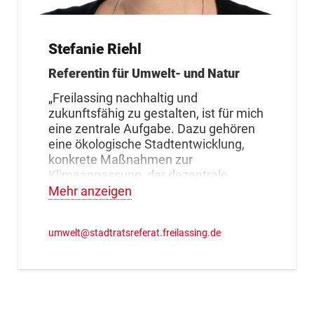
Stefanie Riehl
Referentin für Umwelt- und Natur
„Freilassing nachhaltig und
zukunftsfähig zu gestalten, ist für mich
eine zentrale Aufgabe. Dazu gehören
eine ökologische Stadtentwicklung,
konkrete Maßnahmen zur
Klimaanpassung, der dezentrale
Ausbau erneuerbarer Energien sowie
Mehr anzeigen
die konsequente Stärkung von
öffentlichem Nahverkehr, Rad- und
umwelt@stadtratsreferat.freilassing.de
Fußverkehr. Ein besonderer
Schwerpunkt liegt für mich auf der
Klimaanpassung vor Ort: Mit
schattenspendenden Bäumen und
mehr Grün auf Straßen und Plätzen
möchte ich dazu beitragen, dass