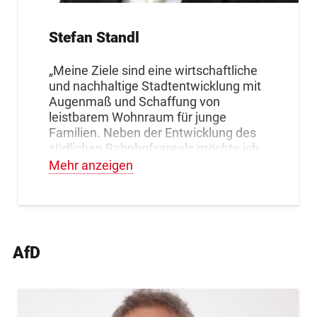
Stefan Standl
„Meine Ziele sind eine wirtschaftliche
und nachhaltige Stadtentwicklung mit
Augenmaß und Schaffung von
leistbarem Wohnraum für junge
Familien. Neben der Entwicklung des
südlichen Bahnhofsareals möchte ich
mich ebenso weiter für die Förderung
Mehr anzeigen
der Fahrradinfrastruktur in Verbindung
mit sicheren Schulwegen einsetzen.“
AfD