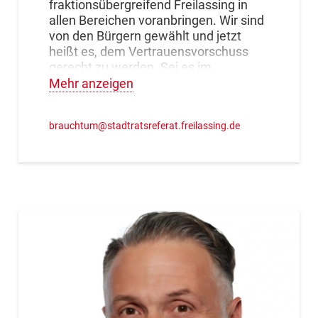
fraktionsübergreifend Freilassing in
allen Bereichen voranbringen. Wir sind
von den Bürgern gewählt und jetzt
heißt es, dem Vertrauensvorschuss
gerecht zu werden. Sei es im
kulturellen Bereich oder auch zum
Mehr anzeigen
Thema Wohnraum und Wirtschaft,
werden wir in Zukunft frei von
brauchtum@stadtratsreferat.freilassing.de
Fraktionszwängen zum Wohle der
Stadt und deren Bürger entscheiden
müssen. Jederzeit für den Wähler
ansprechbar sein und sich seinen
Problemen und Anliegen annehmen.
Das verstehe ich unter
Stadtratsarbeit.“