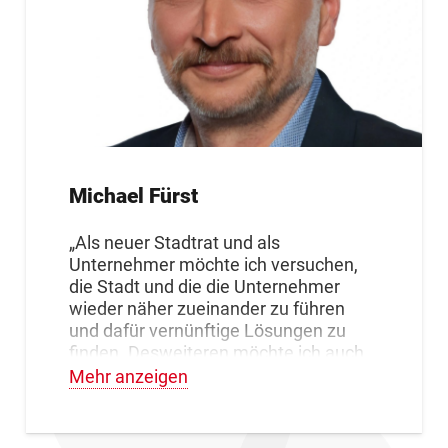
Michael Fürst
„Als neuer Stadtrat und als
Unternehmer möchte ich versuchen,
die Stadt und die die Unternehmer
wieder näher zueinander zu führen
und dafür vernünftige Lösungen zu
finden. Desweiteren möchte ich auch
für die Bürger unserer Stadt immer ein
Mehr anzeigen
offenes Ohr haben und bei Problemen
lösungsorientiert helfen.“