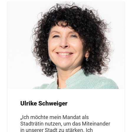
unsere dicht bebauten Quartiere –
insbesondere die Innenstadt – auch
künftig kühl und angenehm bleiben.
Bestehende Grünflächen sollen zu
attraktiven, gut nutzbaren grünen
Oasen weiterentwickelt werden. Mir ist
wichtig, diese Ziele gemeinsam mit
Vereinen, Initiativen sowie engagierten
Bürgerinnen und Bürgern umzusetzen
– für ein Freilassing, das auch in
Zukunft lebenswert bleibt.“
Ulrike Schweiger
„Ich möchte mein Mandat als
Stadträtin nutzen, um das Miteinander
in unserer Stadt zu stärken. Ich