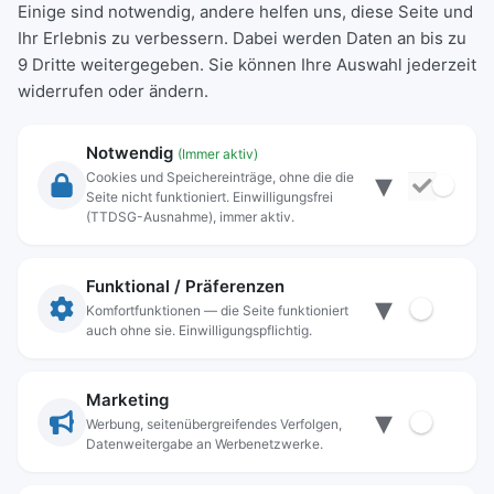
Einige sind notwendig, andere helfen uns, diese Seite und
Ihr Erlebnis zu verbessern. Dabei werden Daten an bis zu
9 Dritte weitergegeben. Sie können Ihre Auswahl jederzeit
widerrufen oder ändern.
Notwendig
(Immer aktiv)
▾
Cookies und Speichereinträge, ohne die die
Seite nicht funktioniert. Einwilligungsfrei
Rechtliche Angaben
(TTDSG-Ausnahme), immer aktiv.
Impressum
Datenschutz
Funktional / Präferenzen
▾
Anschrift
Komfortfunktionen — die Seite funktioniert
auch ohne sie. Einwilligungspflichtig.
Stadt Freilassing
Münchener Straße 15
83395 Freilassing
Marketing
▾
Kontakt
Werbung, seitenübergreifendes Verfolgen,
Datenweitergabe an Werbenetzwerke.
Tel:
+49(08654)3099-0
Fax: +49(08654)3099-150