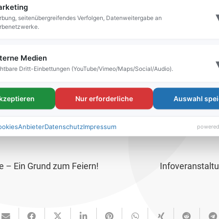
rketing
bung, seitenübergreifendes Verfolgen, Datenweitergabe an
rbenetzwerke.
terne Medien
htbare Dritt-Einbettungen (YouTube/Vimeo/Maps/Social/Audio).
ns Badylon-Hallenbad gilt für Saisonkartenbesitzer
-Rabattierung mit Geldwertkarten möglich.)
akzeptieren
Nur erforderliche
Auswahl spei
yrischen Sommerferien geöffnet
.
ookies
Anbieter
Datenschutz
Impressum
powered
e – Ein Grund zum Feiern!
Infoveranstal