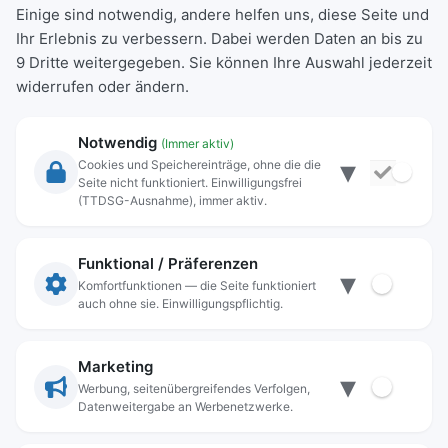
Einige sind notwendig, andere helfen uns, diese Seite und
Ihr Erlebnis zu verbessern. Dabei werden Daten an bis zu
9 Dritte weitergegeben. Sie können Ihre Auswahl jederzeit
widerrufen oder ändern.
Notwendig
(Immer aktiv)
▾
Cookies und Speichereinträge, ohne die die
Seite nicht funktioniert. Einwilligungsfrei
Rechtliche Angaben
(TTDSG-Ausnahme), immer aktiv.
Impressum
Datenschutz
Funktional / Präferenzen
▾
Anschrift
Komfortfunktionen — die Seite funktioniert
auch ohne sie. Einwilligungspflichtig.
Stadt Freilassing
Münchener Straße 15
83395 Freilassing
Marketing
▾
Kontakt
Werbung, seitenübergreifendes Verfolgen,
Datenweitergabe an Werbenetzwerke.
Tel:
+49(08654)3099-0
Fax: +49(08654)3099-150