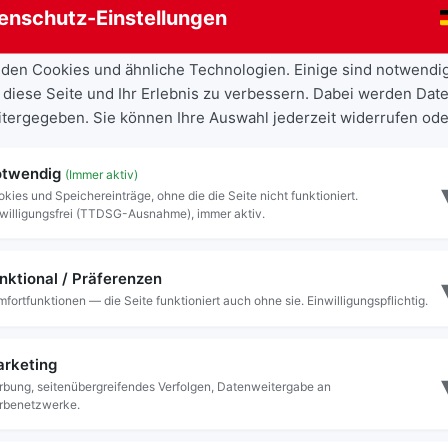
enschutz-Einstellungen
den Cookies und ähnliche Technologien. Einige sind notwendi
 diese Seite und Ihr Erlebnis zu verbessern. Dabei werden Date
eitergegeben. Sie können Ihre Auswahl jederzeit widerrufen ode
twendig
(Immer aktiv)
kies und Speichereinträge, ohne die die Seite nicht funktioniert.
willigungsfrei (TTDSG-Ausnahme), immer aktiv.
nktional / Präferenzen
fortfunktionen — die Seite funktioniert auch ohne sie. Einwilligungspflichtig.
r „Den treuen Kameraden“?
rketing
bung, seitenübergreifendes Verfolgen, Datenweitergabe an
rbenetzwerke.
s, ehrwürdiges Denkmal mit der schlichten, aber
en“
. Es wirkt wie ein stummer Zeuge längst