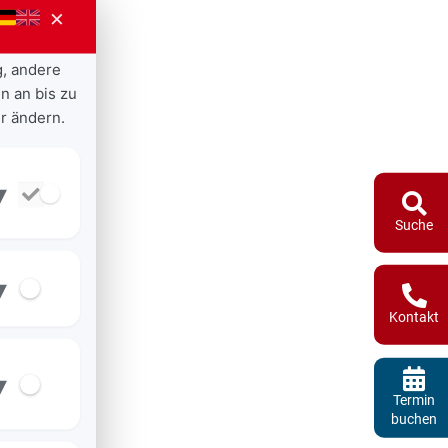
×
g, andere
n an bis zu
r ändern.
▾
Suche
▾
Kontakt
▾
Termin
buchen