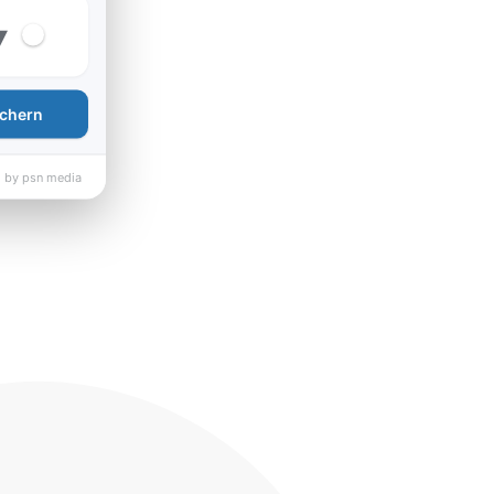
▾
chern
 by psn media