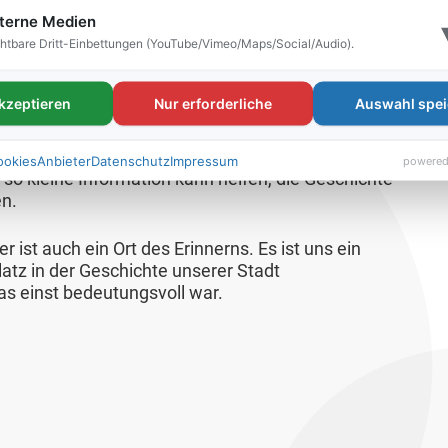
heute das Wissen darüber, wem dieses Denkmal
terne Medien
llene Soldaten, an Kameraden eines Vereins oder
htbare Dritt-Einbettungen (YouTube/Vimeo/Maps/Social/Audio).
Auch das Errichtungsjahr liegt im Dunkeln, wird
akzeptieren
Nur erforderliche
Auswahl spei
ssing und Umgebung:
er Familie oder alte Dokumente, die Hinweise auf
ookies
Anbieter
Datenschutz
Impressum
powered
o kleine Information kann helfen, die Geschichte
n.
er ist auch ein Ort des Erinnerns. Es ist uns ein
tz in der Geschichte unserer Stadt
s einst bedeutungsvoll war.