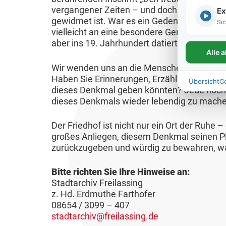
V
n
u
vergangener Zeiten – und doch fehlt uns 
Ex
l
n
S
e
gewidmet ist. War es ein Gedenken an gefa
n
n
Sic
ä
g
e
r
vielleicht an eine besondere Gemeinschaft? 
t
g
r
aber ins 19. Jahrhundert datiert.
n
e
B
m
Alle 
B
m
i
i
e
a
Wir wenden uns an die Menschen in Freila
e
o
n
H
b
c
Haben Sie Erinnerungen, Erzählungen aus d
Übersicht
C
t
r
e
o
a
dieses Denkmal geben könnten? Jede noch s
h
r
dieses Denkmals wieder lebendig zu mache
e
c
u
u
S
i
n
h
u
n
c
Der Friedhof ist nicht nur ein Ort der Ruhe – 
e
w
n
g
M
h
großes Anliegen, diesem Denkmal seinen Pla
b
a
g
zurückzugeben und würdig zu bewahren, wa
e
o
u
s
s
s
n
b
l
a
Bitte richten Sie Ihre Hinweise an:
s
p
i
f
K
n
Stadtarchiv Freilassing
e
l
l
e
z. Hd. Erdmuthe Farthofer
a
s
r
ä
i
r
08654 / 3099 – 407
r
i
s
n
stadtarchiv@freilassing.de
t
i
r
e