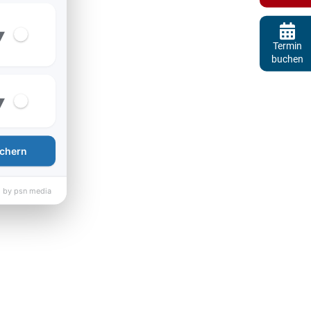
▾
Termin
buchen
▾
chern
 by psn media