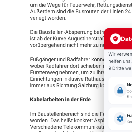
V
n
u
um die Wege für Feuerwehr, Rettungsdienste
l
n
S
e
Außerdem sind die Busrouten der Linien 2
n
n
ä
g
verlegt worden.
e
r
t
g
r
n
e
B
m
Die Baustellen-Absperrung betrifft auch d
B
m
i
i
e
a
Dat
ist ab der Kurve Augustinerstraße ab nach
e
o
n
H
b
vorübergehend nicht mehr zu nutzen.
c
t
r
e
o
a
Wir verwen
h
r
Fußgänger und Radfahrer können entweder 
e
c
u
helfen uns,
u
S
i
wobei Radfahrer dort schieben müssen – od
n
h
u
9 Dritte w
n
c
Fürstenweg nehmen, um zu ihren Zielen zu 
e
w
n
g
M
h
Einrichtungen inklusive Rathaus ist von der
b
a
g
No
immer aus Richtung Salzburg kommend übe
e
o
u
s
Coo
s
s
n
b
l
Ein
a
Kabelarbeiten in der Erde
s
p
i
f
K
n
e
l
l
e
Im Baustellenbereich sind die Fahrbahn so
a
s
Fu
r
ä
i
r
worden. Das heißt konkret: Asphalt, Leiste
Kom
r
i
s
n
Verschiedene Telekommunikations-, Strom- 
t
i
r
e