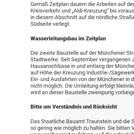
s
s
Gemäß Zeitplan dauern die Arbeiten auf de
r
S
u
s
p
Kreisverkehr und „Aldi-Kreuzung“ bis voraus
m
o
s
in diesem Abschnitt auf die nördliche Straß
t
l
e
z
Südseite verlegt.
a
a
p
i
n
n
l
Wasserleitungsbau im Zeitplan
a
d
a
l
o
Die zweite Baustelle auf der Münchener Str
n
e
Stadtwerke. Seit September vergangenen J
r
u
s
Hausanschlüsse in und entlang der Münchene
t
n
auf Höhe der Kreuzung Industrie-/Sägewerks
F
Ein- und Ausfahrten von der Münchener in di
B
g
r
nicht möglich. Die Umleitung erfolgt klein
e
N
wird an dieser Baustelle zweispurig vorbeige
i
t
a
e
r
Bitte um Verständnis und Rücksicht
t
d
i
u
h
Das Staatliche Bauamt Traunstein und die 
e
r
o
so gering wie möglich zu halten. Sie bitten 
b