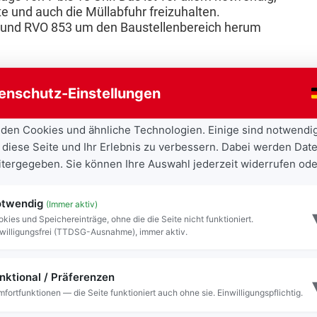
 und auch die Müllabfuhr freizuhalten.
4 und RVO 853 um den Baustellenbereich herum
en Geh- und Radweg. Der südliche Geh- und Radweg
enschutz-Einstellungen
 der Ausfahrt vom Rathausparkplatz
den Cookies und ähnliche Technologien. Einige sind notwendi
auf die gegenüberliegende Seite wechseln –
 diese Seite und Ihr Erlebnis zu verbessern. Dabei werden Date
er die ausgeschilderte Umleitung über den
eitergegeben. Sie können Ihre Auswahl jederzeit widerrufen ode
gelangen. Die Zufahrt zu den Geschäften und
 Straße aus gewährleistet, allerdings müssen sie
twendig
r die Einbahnstraße angefahren werden.
(Immer aktiv)
kies und Speichereinträge, ohne die die Seite nicht funktioniert.
willigungsfrei (TTDSG-Ausnahme), immer aktiv.
wie der Geh- und Radweg vollständig zurückgebaut
nktional / Präferenzen
nsteine und Verkehrsschilder wurden ausgebaut.
fortfunktionen — die Seite funktioniert auch ohne sie. Einwilligungspflichtig.
und Internetanbieter nutzen den offenen Boden,