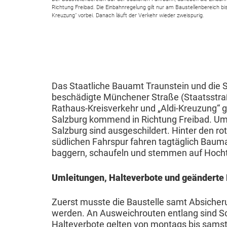
u
c
d
e
Richtung Freibad. Die Einbahnregelung gilt nur am Baustellenbereich bis 
h
V
Kreuzung" vorbei. Danach läuft der Verkehr wieder zweispurig.
n
h
F
t
e
B
g
k
r
r
ü
A
r
e
K
a
r
k
ä
i
i
n
g
t
f
l
n
s
e
Das Staatliche Bauamt Traunstein und die S
u
t
a
beschädigte Münchener Straße (Staatsstraß
d
t
r
e
e
s
Rathaus-Kreisverkehr und „Aldi-Kreuzung“ gi
e
a
b
l
Salzburg kommend in Richtung Freibad. Uml
&
s
r
l
e
Salzburg sind ausgeschildert. Hinter den 
l
A
i
&
t
t
südlichen Fahrspur fahren tagtäglich Bauma
e
u
n
baggern, schaufeln und stemmen auf Hochtou
J
u
e
s
s
g
u
n
i
Umleitungen, Halteverbote und geänderte
B
b
g
g
F
l
e
i
e
e
l
i
Zuerst musste die Baustelle samt Absicher
k
l
n
n
u
g
werden. An Ausweichrouten entlang sind Sch
a
d
Halteverbote gelten von montags bis samsta
d
g
u