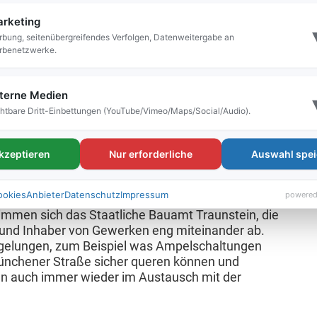
chzuführen, Kabel zu verlegen oder um
rketing
bung, seitenübergreifendes Verfolgen, Datenweitergabe an
rbenetzwerke.
hlüsse und das Versetzen von
ren bisher die Erneuerung der
hilderfundamenten, das Herstellen von
terne Medien
, dynamische Lastplattendruckversuche, um die
htbare Dritt-Einbettungen (YouTube/Vimeo/Maps/Social/Audio).
en zu überprüfen, und der Einbau von
ngskästen. Außerdem sind Grabarbeiten für
akzeptieren
Nur erforderliche
Auswahl spei
t
ookies
Anbieter
Datenschutz
Impressum
powered
immen sich das Staatliche Bauamt Traunstein, die
n und Inhaber von Gewerken eng miteinander ab.
gelungen, zum Beispiel was Ampelschaltungen
Münchener Straße sicher queren können und
ten auch immer wieder im Austausch mit der