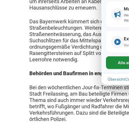
um ihrerseits Arbeiten an Kabeltrassen dur
c
e
ä
e
i
d
Hausanschlüsse zu erneuern.
Ma
h
/
t
n
e
l
Wer
u
F
&
We
Das Bayernwerk kümmert sich um die Ansc
r
U
u
t
l
Straßenbeleuchtungen. Weitere Arbeiten wa
V
e
r
n
z
ä
Straßenentwässerung, das Ausbauen von Sc
e
Ex
l
g
Suchschlitzen für das Mittelspannungsnetz
c
r
K
Sic
ordnungsgemäße Verdichtung der Kabelgräb
a
W
h
k
o
Rasengittersteinen auf Splitt vor Versorgu
u
i
e
Leerrohre notwendig.
e
m
Alle 
b
r
n
h
m
&
Behörden und Baufirmen in engem Kontak
t
n
r
u
T
Übersicht
C
s
u
n
Bei den wöchentlichen Jour-fix-Terminen st
L
o
c
t
a
Stadt Freilassing, am Bau beteiligte Firme
e
u
h
z
Thema sind auch immer wieder Verkehrsre
l
b
r
betrifft, wo Fußgänger und Radfahrer die 
a
u
e
e
i
Verkehrsführungen. Dazu sind die Beteilig
f
n
W
örtlichen Polizei.
n
s
t
g
ä
&
m