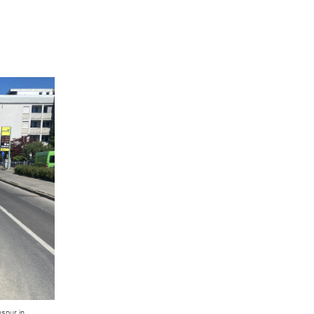
gung
spur in