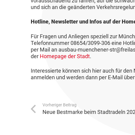
vorausschauend zu fahren, auf die schwäc
f
V
s
und sich an die geänderten Verkehrsregelun
e
l
r
a
Hotline, Newsletter und Infos auf der Ho
-
u
&
Für Fragen und Anliegen speziell zur Münche
f
Telefonnummer 08654/3099-306 eine Hotline
E
B
per Mail an ausbau-muenchener-str@freilassi
n
G
der
Homepage der Stadt
.
t
L
s
Interessierte können sich hier auch für d
2
o
anmelden und werden dann per E-Mail über 
0
r
2
g
6
u
Vorheriger Beitrag
n
Neue Bestmarke beim Stadtradeln 20
g