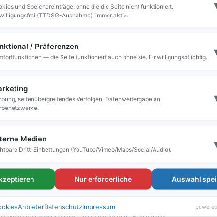
kies und Speichereinträge, ohne die die Seite nicht funktioniert.
empelin
willigungsfrei (TTDSG-Ausnahme), immer aktiv.
nktional / Präferenzen
 Revisionsarbeiten wird die gesamte Badeanlage
fortfunktionen — die Seite funktioniert auch ohne sie. Einwilligungspflichtig.
trächtigung der Vereins- und Schulaktivitäten so
e Arbeiten turnusmäßig in den Sommerferien
rketing
bung, seitenübergreifendes Verfolgen, Datenweitergabe an
Bäderbetrieb nicht gemacht werden“, erklärt
rbenetzwerke.
n zum Beispiel das Leeren aller Becken und der
bnutzung zu prüfen. Auch die Filter und die
fen und warten. Nur so können wir gewährleisten,
terne Medien
htbare Dritt-Einbettungen (YouTube/Vimeo/Maps/Social/Audio).
 sechs Wochen vollsten Körpereinsatz: Mit
akzeptieren
Nur erforderliche
Auswahl spei
 Becken und alle Flächen bis zur Decke gereinigt.
ufgestellt.
ookies
Anbieter
Datenschutz
Impressum
powered
e werden von Grund auf gereinigt, Kaputtes