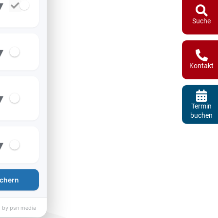
▾
Suche
▾
Kontakt
▾
Termin
buchen
▾
chern
 by psn media