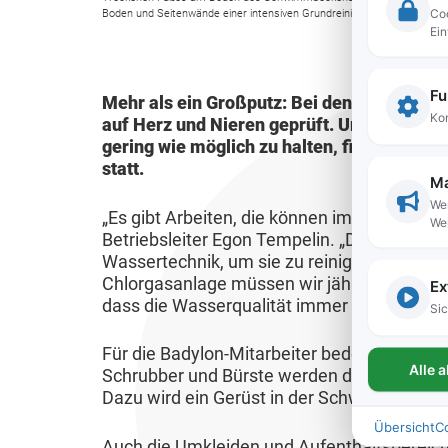
Coo
u
c
d
e
Boden und Seitenwände einer intensiven Grundreinigung. Foto: Egon T
h
V
Ein
n
h
F
t
e
B
g
k
r
r
ü
A
Fu
r
e
Mehr als ein Großputz: Bei den jährlichen
K
a
r
k
Kom
auf Herz und Nieren geprüft. Um die Beein
ä
i
i
n
g
t
gering wie möglich zu halten, finden dies
f
l
n
s
e
statt.
u
Ma
t
a
d
t
r
e
Wer
e
s
„Es gibt Arbeiten, die können im laufenden 
e
a
b
We
l
Betriebsleiter Egon Tempelin. „Dazu gehöre
&
s
r
l
e
l
Wassertechnik, um sie zu reinigen und auf A
A
i
&
t
t
Chlorgasanlage müssen wir jährlich überprü
e
Ex
u
n
J
u
e
dass die Wasserqualität immer top ist.“
Sic
s
s
g
u
n
i
B
b
Für die Badylon-Mitarbeiter bedeuten diese
g
g
F
l
Alle 
Schrubber und Bürste werden die Fliesen der
e
i
e
e
l
i
Dazu wird ein Gerüst in der Schwimmhalle a
k
l
n
n
u
g
Übersicht
C
a
d
d
g
u
Auch die Umkleiden und Aufenthaltsbereich