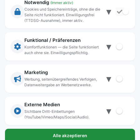
Notwendig
(Immer aktiv)
▾
Cookies und Speichereinträge, ohne die die
Seite nicht funktioniert. Einwilligungsfrei
Rechtliche Angaben
(TTDSG-Ausnahme), immer aktiv.
Impressum
Datenschutz
Funktional / Präferenzen
▾
Anschrift
Komfortfunktionen — die Seite funktioniert
auch ohne sie. Einwilligungspflichtig.
Stadt Freilassing
Münchener Straße 15
83395 Freilassing
Marketing
▾
Kontakt
Werbung, seitenübergreifendes Verfolgen,
Datenweitergabe an Werbenetzwerke.
Tel:
+49(08654)3099-0
Fax: +49(08654)3099-150
rathaus@freilassing.de
Externe Medien
▾
Sichtbare Dritt-Einbettungen
(YouTube/Vimeo/Maps/Social/Audio).
Bankverbindungen der Stadt Freilassing
Alle akzeptieren
Sparkasse Berchtesgadener Land