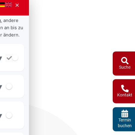
×
g, andere
n an bis zu
r ändern.
▾
Suche
▾
Kontakt
▾
Termin
buchen