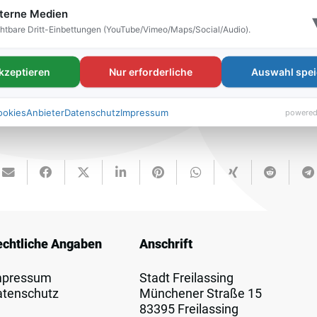
terne Medien
htbare Dritt-Einbettungen (YouTube/Vimeo/Maps/Social/Audio).
akzeptieren
Nur erforderliche
Auswahl spei
ookies
Anbieter
Datenschutz
Impressum
powered
echtliche Angaben
Anschrift
mpressum
Stadt Freilassing
atenschutz
Münchener Straße 15
83395 Freilassing