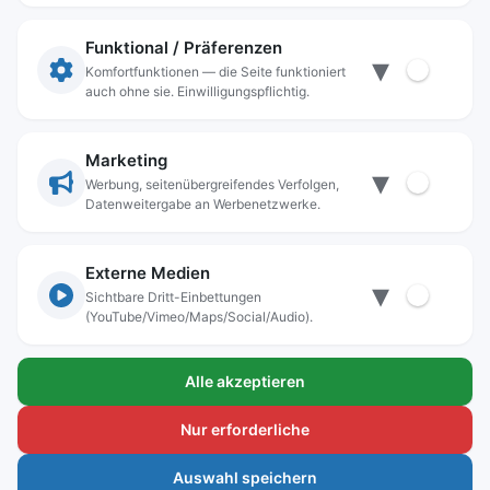
Impressum
Datenschutz
Funktional / Präferenzen
▾
Anschrift
Komfortfunktionen — die Seite funktioniert
auch ohne sie. Einwilligungspflichtig.
Stadt Freilassing
Münchener Straße 15
83395 Freilassing
Marketing
▾
Kontakt
Werbung, seitenübergreifendes Verfolgen,
Datenweitergabe an Werbenetzwerke.
Tel:
+49(08654)3099-0
Fax: +49(08654)3099-150
rathaus@freilassing.de
Externe Medien
▾
Sichtbare Dritt-Einbettungen
(YouTube/Vimeo/Maps/Social/Audio).
Bankverbindungen der Stadt Freilassing
Alle akzeptieren
Sparkasse Berchtesgadener Land
IBAN.: DE56 7105 0000 0000 1000 24
Nur erforderliche
BIC-Code: BYLADEM1BGL
Auswahl speichern
Voba-Raiba Oberbayern Südost e.G.