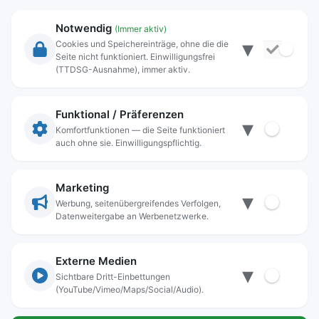
Notwendig
(Immer aktiv)
▾
Cookies und Speichereinträge, ohne die die
Seite nicht funktioniert. Einwilligungsfrei
Rechtliche Angaben
(TTDSG-Ausnahme), immer aktiv.
Impressum
Datenschutz
Funktional / Präferenzen
▾
Anschrift
Komfortfunktionen — die Seite funktioniert
auch ohne sie. Einwilligungspflichtig.
Stadt Freilassing
Münchener Straße 15
83395 Freilassing
Marketing
▾
Kontakt
Werbung, seitenübergreifendes Verfolgen,
Datenweitergabe an Werbenetzwerke.
Tel:
+49(08654)3099-0
Fax: +49(08654)3099-150
rathaus@freilassing.de
Externe Medien
▾
Sichtbare Dritt-Einbettungen
(YouTube/Vimeo/Maps/Social/Audio).
Bankverbindungen der Stadt Freilassing