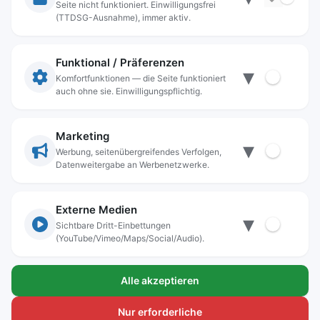
Seite nicht funktioniert. Einwilligungsfrei
Rechtliche Angaben
(TTDSG-Ausnahme), immer aktiv.
Impressum
Datenschutz
Funktional / Präferenzen
▾
Anschrift
Komfortfunktionen — die Seite funktioniert
auch ohne sie. Einwilligungspflichtig.
Stadt Freilassing
Münchener Straße 15
83395 Freilassing
Marketing
▾
Kontakt
Werbung, seitenübergreifendes Verfolgen,
Datenweitergabe an Werbenetzwerke.
Tel:
+49(08654)3099-0
Fax: +49(08654)3099-150
rathaus@freilassing.de
Externe Medien
▾
Sichtbare Dritt-Einbettungen
(YouTube/Vimeo/Maps/Social/Audio).
Bankverbindungen der Stadt Freilassing
Alle akzeptieren
Sparkasse Berchtesgadener Land
IBAN.: DE56 7105 0000 0000 1000 24
Nur erforderliche