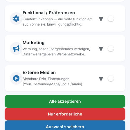
Impressum
Datenschutz
Funktional / Präferenzen
▾
Anschrift
Komfortfunktionen — die Seite funktioniert
auch ohne sie. Einwilligungspflichtig.
Stadt Freilassing
Münchener Straße 15
83395 Freilassing
Marketing
▾
Kontakt
Werbung, seitenübergreifendes Verfolgen,
Datenweitergabe an Werbenetzwerke.
Tel:
+49(08654)3099-0
Fax: +49(08654)3099-150
rathaus@freilassing.de
Externe Medien
▾
Sichtbare Dritt-Einbettungen
(YouTube/Vimeo/Maps/Social/Audio).
Bankverbindungen der Stadt Freilassing
Alle akzeptieren
Sparkasse Berchtesgadener Land
IBAN.: DE56 7105 0000 0000 1000 24
Nur erforderliche
BIC-Code: BYLADEM1BGL
Auswahl speichern
Voba-Raiba Oberbayern Südost e.G.