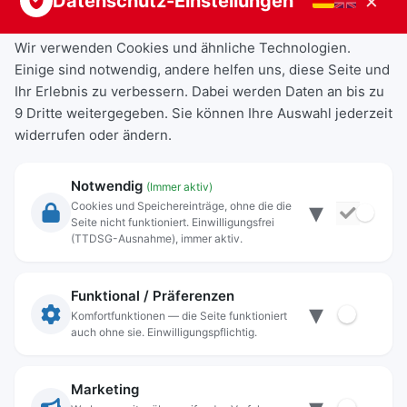
×
Datenschutz-Einstellungen
Wir verwenden Cookies und ähnliche Technologien.
Einige sind notwendig, andere helfen uns, diese Seite und
Ihr Erlebnis zu verbessern. Dabei werden Daten an bis zu
9 Dritte weitergegeben. Sie können Ihre Auswahl jederzeit
widerrufen oder ändern.
Notwendig
(Immer aktiv)
▾
Cookies und Speichereinträge, ohne die die
Seite nicht funktioniert. Einwilligungsfrei
Rechtliche Angaben
(TTDSG-Ausnahme), immer aktiv.
Impressum
Datenschutz
Funktional / Präferenzen
▾
Anschrift
Komfortfunktionen — die Seite funktioniert
auch ohne sie. Einwilligungspflichtig.
Stadt Freilassing
Münchener Straße 15
83395 Freilassing
Marketing
Kontakt