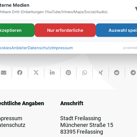
terne Medien
htbare Dritt-Einbettungen (YouTube/Vimeo/Maps/Social/Audio).
akzeptieren
Nur erforderliche
Auswahl spei
ookies
Anbieter
Datenschutz
Impressum
powered
echtliche Angaben
Anschrift
mpressum
Stadt Freilassing
atenschutz
Münchener Straße 15
83395 Freilassing