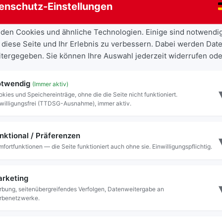
enschutz-Einstellungen
tesdienst
den Cookies und ähnliche Technologien. Einige sind notwendi
gung
 diese Seite und Ihr Erlebnis zu verbessern. Dabei werden Date
eitergegeben. Sie können Ihre Auswahl jederzeit widerrufen ode
twendig
(Immer aktiv)
Friedenslicht-G
kies und Speichereinträge, ohne die die Seite nicht funktioniert.
willigungsfrei (TTDSG-Ausnahme), immer aktiv.
Termin:
17.12.2026 18:
nktional / Präferenzen
Ort:
Peterskircherl
fortfunktionen — die Seite funktioniert auch ohne sie. Einwilligungspflichtig.
Veranstalter:
Pfadfinde
rketing
bung, seitenübergreifendes Verfolgen, Datenweitergabe an
rbenetzwerke.