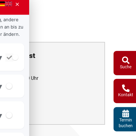
×
g, andere
n an bis zu
r ändern.
ottesdienst
▾
Suche
30 Uhr - 19:30 Uhr
▾
Kontakt
r Freilassing
▾
Termin
buchen