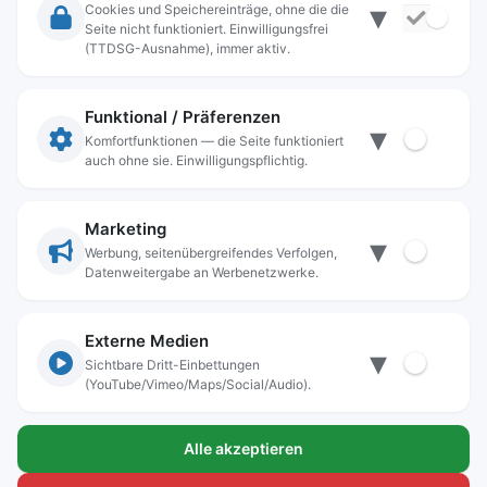
▾
Cookies und Speichereinträge, ohne die die
Seite nicht funktioniert. Einwilligungsfrei
Rechtliche Angaben
(TTDSG-Ausnahme), immer aktiv.
Impressum
Datenschutz
Funktional / Präferenzen
▾
Anschrift
Komfortfunktionen — die Seite funktioniert
auch ohne sie. Einwilligungspflichtig.
Stadt Freilassing
Münchener Straße 15
83395 Freilassing
Marketing
▾
Kontakt
Werbung, seitenübergreifendes Verfolgen,
Datenweitergabe an Werbenetzwerke.
Tel:
+49(08654)3099-0
Fax: +49(08654)3099-150
rathaus@freilassing.de
Externe Medien
▾
Sichtbare Dritt-Einbettungen
(YouTube/Vimeo/Maps/Social/Audio).
Bankverbindungen der Stadt Freilassing
Alle akzeptieren
Sparkasse Berchtesgadener Land