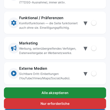
Rechtliche Angaben
(TTDSG-Ausnahme), immer aktiv.
Impressum
Datenschutz
Funktional / Präferenzen
▾
Anschrift
Komfortfunktionen — die Seite funktioniert
auch ohne sie. Einwilligungspflichtig.
Stadt Freilassing
Münchener Straße 15
83395 Freilassing
Marketing
▾
Kontakt
Werbung, seitenübergreifendes Verfolgen,
Datenweitergabe an Werbenetzwerke.
Tel:
+49(08654)3099-0
Fax: +49(08654)3099-150
rathaus@freilassing.de
Externe Medien
▾
Sichtbare Dritt-Einbettungen
(YouTube/Vimeo/Maps/Social/Audio).
Bankverbindungen der Stadt Freilassing
Alle akzeptieren
Sparkasse Berchtesgadener Land
IBAN.: DE56 7105 0000 0000 1000 24
Nur erforderliche
BIC-Code: BYLADEM1BGL