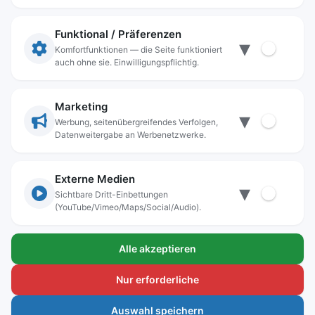
Impressum
Datenschutz
Funktional / Präferenzen
▾
Anschrift
Komfortfunktionen — die Seite funktioniert
auch ohne sie. Einwilligungspflichtig.
Stadt Freilassing
Münchener Straße 15
83395 Freilassing
Marketing
▾
Kontakt
Werbung, seitenübergreifendes Verfolgen,
Datenweitergabe an Werbenetzwerke.
Tel:
+49(08654)3099-0
Fax: +49(08654)3099-150
rathaus@freilassing.de
Externe Medien
▾
Sichtbare Dritt-Einbettungen
(YouTube/Vimeo/Maps/Social/Audio).
Bankverbindungen der Stadt Freilassing
Alle akzeptieren
Sparkasse Berchtesgadener Land
IBAN.: DE56 7105 0000 0000 1000 24
Nur erforderliche
BIC-Code: BYLADEM1BGL
Auswahl speichern