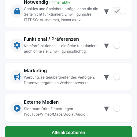
Notwendig
(Immer aktiv)
▾
Cookies und Speichereinträge, ohne die die
Seite nicht funktioniert. Einwilligungsfrei
Rechtliche Angaben
(TTDSG-Ausnahme), immer aktiv.
Impressum
Datenschutz
Funktional / Präferenzen
▾
Anschrift
Komfortfunktionen — die Seite funktioniert
auch ohne sie. Einwilligungspflichtig.
Stadt Freilassing
Münchener Straße 15
83395 Freilassing
Marketing
▾
Kontakt
Werbung, seitenübergreifendes Verfolgen,
Datenweitergabe an Werbenetzwerke.
Tel:
+49(08654)3099-0
Fax: +49(08654)3099-150
rathaus@freilassing.de
Externe Medien
▾
Sichtbare Dritt-Einbettungen
(YouTube/Vimeo/Maps/Social/Audio).
Bankverbindungen der Stadt Freilassing
Alle akzeptieren
Sparkasse Berchtesgadener Land