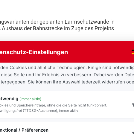
tungsvarianten der geplanten Lärmschutzwände in
s Ausbaus der Bahnstrecke im Zuge des Projekts
en mitreden
enschutz-Einstellungen
meinsam mit der Deutschen Bahn verschiedene
den Cookies und ähnliche Technologien. Einige sind notwendi
chutzanlagen geprüft. Diese umfassen unter
 diese Seite und Ihr Erlebnis zu verbessern. Dabei werden Date
etten, Holzbetonabsorbern, Einkornbeton sowie
eitergegeben. Sie können Ihre Auswahl jederzeit widerrufen ode
nten auch verschiedene Gestaltungsmöglichkeiten
rtet werden.
twendig
(Immer aktiv)
r vorab die umfassende Information und die
kies und Speichereinträge, ohne die die Seite nicht funktioniert.
willigungsfrei (TTDSG-Ausnahme), immer aktiv.
 des Ausstellungsbereichs in Mühldorf durch
nteressierter Bürger, standen vor allem eine
eine öffentliche Informationsveranstaltung im
nktional / Präferenzen
nteressierte Bürgerinnen und Bürger nicht nur über