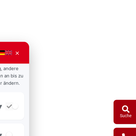
×
g, andere
n an bis zu
r ändern.
▾
Suche
▾