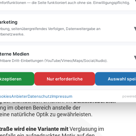
fortfunktionen — die Seite funktioniert auch ohne sie. Einwilligungspflichtig.
iv mitgestalten: Anhand visualisierter Entwürfe
abzustimmen. Dieses Meinungsbild wurde für die
igt.
rketing
bung, seitenübergreifendes Verfolgen, Datenweitergabe an
er Deutschen Bahn mitgeteilt
rbenetzwerke.
at nun jeweils eine konkrete Gestaltungsvariante
ahn übermittelt, um in die Ausführungsplanung
terne Medien
htbare Dritt-Einbettungen (YouTube/Vimeo/Maps/Social/Audio).
über der Münchener Straße
soll eine Variante mit
akzeptieren
Nur erforderliche
Auswahl spei
it Stadtlogo oder alternativem Badylonlogo und
zt werden. Der künftige
Haltepunkt Nord
soll
m Motiv sowie eine Ausführung in Holzbeton und
ookies
Anbieter
Datenschutz
Impressum
powered
 der Sichtachsen erhalten. Im
Bahnhofsbereich
ng im oberen Bereich anstelle der
ine natürliche Optik zu gewährleisten.
raße wird eine Variante mit
Verglasung im
benfalls ein aufgedrucktes Motiv auf den