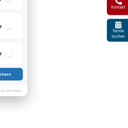
Kontakt
▾
Termin
buchen
▾
chern
 by psn media