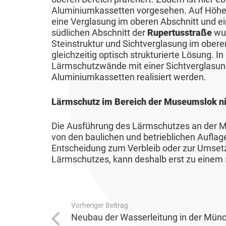
c
e
ä
e
Aluminiumkassetten vorgesehen. Auf Höh
i
d
h
/
t
n
eine Verglasung im oberen Abschnitt und e
e
l
u
F
südlichen Abschnitt der
Rupertusstraße
wu
&
r
U
u
Steinstruktur und Sichtverglasung im obere
t
l
V
e
r
gleichzeitig optisch strukturierte Lösung. In
n
z
ä
e
Lärmschutzwände mit einer Sichtverglasun
l
g
c
Aluminiumkassetten realisiert werden.
r
K
a
W
h
k
o
u
Lärmschutz im Bereich der Museumslok nic
i
e
e
m
b
r
n
h
m
&
Die Ausführung des Lärmschutzes an der M
t
n
r
u
von den baulichen und betrieblichen Auflag
T
s
u
Entscheidung zum Verbleib oder zur Umset
n
L
o
c
t
Lärmschutzes, kann deshalb erst zu einem
a
e
u
h
z
l
b
r
a
u
e
e
i
f
n
W
Vorheriger Beitrag
n
s
t
g
Neubau der Wasserleitung in der Münc
ä
&
m