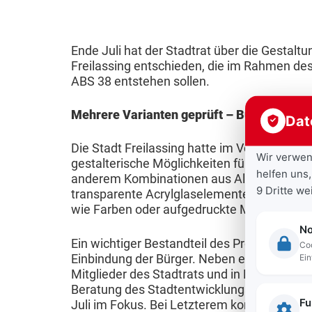
u
c
d
e
h
V
n
h
F
t
e
B
Ende Juli hat der Stadtrat über die Gestal
g
k
r
r
ü
A
Freilassing entschieden, die im Rahmen de
r
e
K
a
r
ABS 38 entstehen sollen.
k
ä
i
i
n
g
t
f
l
Mehrere Varianten geprüft – Bürger konnt
n
s
e
Dat
u
t
a
d
t
r
e
e
s
Die Stadt Freilassing hatte im Vorfeld ge
e
a
b
Wir verwen
l
gestalterische Möglichkeiten für die Lärms
&
s
helfen uns,
r
l
e
anderem Kombinationen aus Aluminiumkass
l
A
i
9 Dritte w
&
t
t
transparente Acrylglaselemente. Dazu kon
e
u
n
wie Farben oder aufgedruckte Motive bewe
J
u
e
s
s
g
No
u
n
i
Ein wichtiger Bestandteil des Prozesses wa
B
b
Coo
g
g
F
l
Ein
Einbindung der Bürger. Neben einem Besuch
e
i
e
e
l
i
Mitglieder des Stadtrats und in Begleitung i
k
l
Beratung des Stadtentwicklungsbeirats und 
n
n
u
g
Fu
a
d
Juli im Fokus. Bei Letzterem konnten sich i
d
g
u