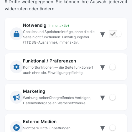
9 Dritte weitergegeben. Sie können Ihre Auswahl jederzeit
widerrufen oder ändern.
Notwendig
(Immer aktiv)
▾
Cookies und Speichereinträge, ohne die die
Seite nicht funktioniert. Einwilligungsfrei
Rechtliche Angaben
(TTDSG-Ausnahme), immer aktiv.
Impressum
Datenschutz
Funktional / Präferenzen
▾
Anschrift
Komfortfunktionen — die Seite funktioniert
auch ohne sie. Einwilligungspflichtig.
Stadt Freilassing
Münchener Straße 15
83395 Freilassing
Marketing
▾
Kontakt
Werbung, seitenübergreifendes Verfolgen,
Datenweitergabe an Werbenetzwerke.
Tel:
+49(08654)3099-0
Fax: +49(08654)3099-150
rathaus@freilassing.de
Externe Medien
▾
Sichtbare Dritt-Einbettungen