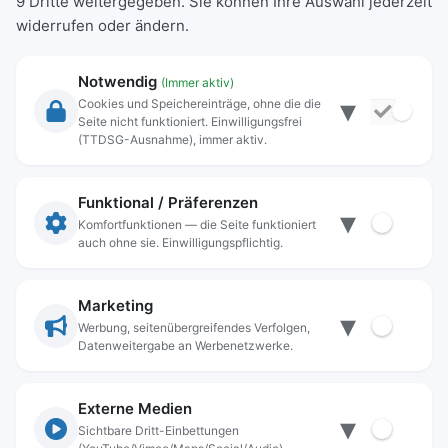
9 Dritte weitergegeben. Sie können Ihre Auswahl jederzeit
widerrufen oder ändern.
Notwendig
(Immer aktiv)
▾
Cookies und Speichereinträge, ohne die die
Seite nicht funktioniert. Einwilligungsfrei
Rechtliche Angaben
(TTDSG-Ausnahme), immer aktiv.
Impressum
Datenschutz
Funktional / Präferenzen
▾
Anschrift
Komfortfunktionen — die Seite funktioniert
auch ohne sie. Einwilligungspflichtig.
Stadt Freilassing
Münchener Straße 15
83395 Freilassing
Marketing
▾
Kontakt
Werbung, seitenübergreifendes Verfolgen,
Datenweitergabe an Werbenetzwerke.
Tel:
+49(08654)3099-0
Fax: +49(08654)3099-150
rathaus@freilassing.de
Externe Medien
▾
Sichtbare Dritt-Einbettungen