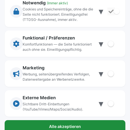
Notwendig
(Immer aktiv)
▾
Cookies und Speichereinträge, ohne die die
Seite nicht funktioniert. Einwilligungsfrei
Rechtliche Angaben
(TTDSG-Ausnahme), immer aktiv.
Impressum
Datenschutz
Funktional / Präferenzen
▾
Anschrift
Komfortfunktionen — die Seite funktioniert
auch ohne sie. Einwilligungspflichtig.
Stadt Freilassing
Münchener Straße 15
83395 Freilassing
Marketing
▾
Kontakt
Werbung, seitenübergreifendes Verfolgen,
Datenweitergabe an Werbenetzwerke.
Tel:
+49(08654)3099-0
Fax: +49(08654)3099-150
rathaus@freilassing.de
Externe Medien
▾
Sichtbare Dritt-Einbettungen
(YouTube/Vimeo/Maps/Social/Audio).
Bankverbindungen der Stadt Freilassing
Alle akzeptieren