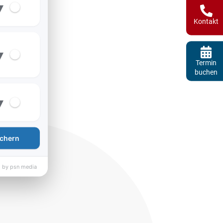
▾
Kontakt
▾
Termin
buchen
▾
chern
 by psn media