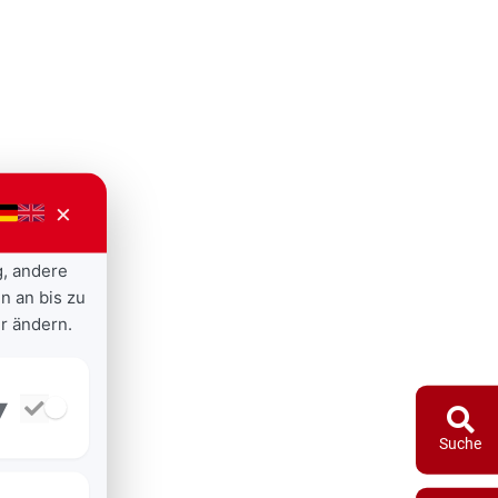
×
g, andere
n an bis zu
r ändern.
▾
Suche