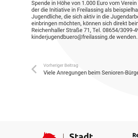
c
e
Spende in Höhe von 1.000 Euro vom Verein „
ä
e
i
d
der die Initiative in Freilassing als beispiel
h
/
t
n
e
l
Jugendliche, die sich aktiv in die Jugenda
u
F
&
einbringen möchten, können sich direkt bei
r
U
u
t
l
Reichenhaller Straße 71, Tel. 08654/3099-4
V
e
r
n
z
ä
kinderjugendbuero@freilassing.de wenden.
e
l
g
c
r
K
a
W
h
k
o
u
i
e
e
m
Vorheriger Beitrag
b
r
n
Viele Anregungen beim Senioren-Bürge
h
m
&
t
n
r
u
T
s
u
n
L
o
c
t
a
e
u
h
z
l
b
r
a
u
e
e
i
f
n
W
n
s
t
g
ä
R
&
m