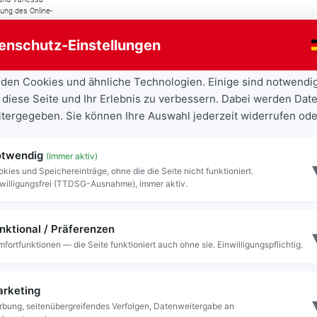
ung des Online-
enschutz-Einstellungen
den Cookies und ähnliche Technologien. Einige sind notwendi
 diese Seite und Ihr Erlebnis zu verbessern. Dabei werden Date
eitergegeben. Sie können Ihre Auswahl jederzeit widerrufen ode
assing organisiert zum ersten Mal einen „AZUBI
stattfinden soll. Auszubildende aus
hre Berufe vor. Die Idee dahinter ist, dass junge
twendig
(Immer aktiv)
nen guten Zugang haben und auf Augenhöhe
kies und Speichereinträge, ohne die die Seite nicht funktioniert.
alltag geben können.
willigungsfrei (TTDSG-Ausnahme), immer aktiv.
nktional / Präferenzen
fortfunktionen — die Seite funktioniert auch ohne sie. Einwilligungspflichtig.
s dem Projekt „Mein Leben 360grad #Freilassing“.
hier Kooperationspartner der landkreisweiten
jekt unterstützt Jugendliche, ihre Fähigkeiten in
rketing
uentwickeln. Das Programm bietet die
bung, seitenübergreifendes Verfolgen, Datenweitergabe an
 Förderung durch die Kommunale Jugendpflege