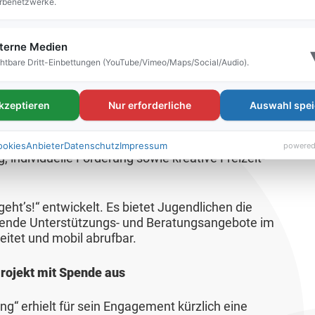
rbenetzwerke.
utz seit zwei Jahren an.
terne Medien
reative Freizeitangebote
htbare Dritt-Einbettungen (YouTube/Vimeo/Maps/Social/Audio).
gt den Schwerpunkt darauf, junge Menschen beim
erstützen. Es ist auch aktiver Partner im „Bündnis
akzeptieren
Nur erforderliche
Auswahl spei
kts „Mein Leben 360grad #Freilassing“ steht die
ingen ihre Sichtweisen, Erfahrungen und Ideen ein.
d Jugendbüro Freilassing entwickeln sie Ansätze
ookies
Anbieter
Datenschutz
Impressum
powered
ng, individuelle Förderung sowie kreative Freizeit-
geht’s!“ entwickelt. Es bietet Jugendlichen die
ssende Unterstützungs- und Beratungsangebote im
eitet und mobil abrufbar.
Projekt mit Spende aus
g“ erhielt für sein Engagement kürzlich eine