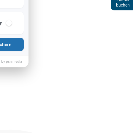
buchen
▾
chern
 by psn media