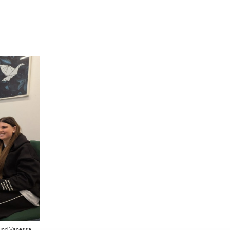
gung
r und Vanessa