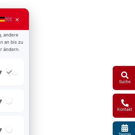
×
g, andere
n an bis zu
r ändern.
▾
Suche
▾
Kontakt
▾
Termin