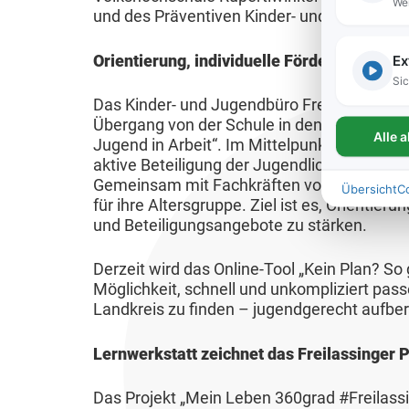
We
V
n
u
und des Präventiven Kinder- und Jugendsch
l
n
S
e
n
n
ä
g
e
r
Ex
Orientierung, individuelle Förderung und k
t
g
r
n
e
B
Sic
m
B
m
Das Kinder- und Jugendbüro Freilassing le
i
i
e
a
Übergang von der Schule in den Beruf zu unt
e
o
n
H
b
Alle 
c
Jugend in Arbeit“. Im Mittelpunkt des Proje
t
r
e
o
a
aktive Beteiligung der Jugendlichen. Sie br
h
r
e
c
u
Gemeinsam mit Fachkräften vom Kinder- un
Übersicht
C
u
S
i
für ihre Altersgruppe. Ziel ist es, Orientieru
n
h
u
n
c
und Beteiligungsangebote zu stärken.
e
w
n
g
M
h
b
a
g
e
o
u
Derzeit wird das Online-Tool „Kein Plan? So 
s
s
s
Möglichkeit, schnell und unkompliziert pa
n
b
l
a
Landkreis zu finden – jugendgerecht aufber
s
p
i
f
K
n
e
l
l
e
Lernwerkstatt zeichnet das Freilassinger 
a
s
r
ä
i
r
r
i
s
n
t
i
Das Projekt „Mein Leben 360grad #Freilassin
r
e