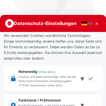
Vorheriger Beitrag
Nächster Beitrag
×
Datenschutz-Einstellungen
Wir verwenden Cookies und ähnliche Technologien.
Einige sind notwendig, andere helfen uns, diese Seite und
Ihr Erlebnis zu verbessern. Dabei werden Daten an bis zu
9 Dritte weitergegeben. Sie können Ihre Auswahl jederzeit
widerrufen oder ändern.
Notwendig
(Immer aktiv)
▾
Cookies und Speichereinträge, ohne die die
Seite nicht funktioniert. Einwilligungsfrei
Rechtliche Angaben
(TTDSG-Ausnahme), immer aktiv.
Impressum
Datenschutz
Funktional / Präferenzen
▾
Anschrift
Komfortfunktionen — die Seite funktioniert