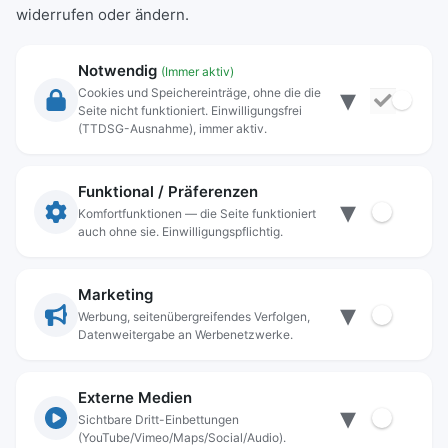
widerrufen oder ändern.
Notwendig
(Immer aktiv)
▾
Cookies und Speichereinträge, ohne die die
Seite nicht funktioniert. Einwilligungsfrei
Rechtliche Angaben
(TTDSG-Ausnahme), immer aktiv.
Impressum
Datenschutz
Funktional / Präferenzen
▾
Anschrift
Komfortfunktionen — die Seite funktioniert
auch ohne sie. Einwilligungspflichtig.
Stadt Freilassing
Münchener Straße 15
83395 Freilassing
Marketing
▾
Kontakt
Werbung, seitenübergreifendes Verfolgen,
Datenweitergabe an Werbenetzwerke.
Tel:
+49(08654)3099-0
Fax: +49(08654)3099-150
rathaus@freilassing.de
Externe Medien
▾
Sichtbare Dritt-Einbettungen
(YouTube/Vimeo/Maps/Social/Audio).