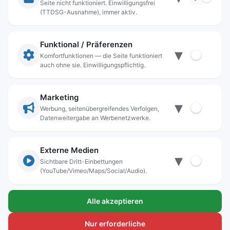
Seite nicht funktioniert. Einwilligungsfrei
Rechtliche Angaben
(TTDSG-Ausnahme), immer aktiv.
Impressum
Datenschutz
Funktional / Präferenzen
▾
Anschrift
Komfortfunktionen — die Seite funktioniert
auch ohne sie. Einwilligungspflichtig.
Stadt Freilassing
Münchener Straße 15
83395 Freilassing
Marketing
▾
Kontakt
Werbung, seitenübergreifendes Verfolgen,
Datenweitergabe an Werbenetzwerke.
Tel:
+49(08654)3099-0
Fax: +49(08654)3099-150
rathaus@freilassing.de
Externe Medien
▾
Sichtbare Dritt-Einbettungen
(YouTube/Vimeo/Maps/Social/Audio).
Bankverbindungen der Stadt Freilassing
Alle akzeptieren
Sparkasse Berchtesgadener Land
IBAN.: DE56 7105 0000 0000 1000 24
Nur erforderliche