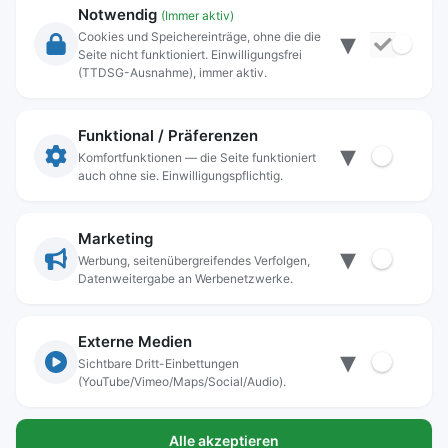
Notwendig
(Immer aktiv)
▾
Cookies und Speichereinträge, ohne die die
Seite nicht funktioniert. Einwilligungsfrei
Rechtliche Angaben
(TTDSG-Ausnahme), immer aktiv.
Impressum
Datenschutz
Funktional / Präferenzen
▾
Anschrift
Komfortfunktionen — die Seite funktioniert
auch ohne sie. Einwilligungspflichtig.
Stadt Freilassing
Münchener Straße 15
83395 Freilassing
Marketing
▾
Kontakt
Werbung, seitenübergreifendes Verfolgen,
Datenweitergabe an Werbenetzwerke.
Tel:
+49(08654)3099-0
Fax: +49(08654)3099-150
rathaus@freilassing.de
Externe Medien
▾
Sichtbare Dritt-Einbettungen
(YouTube/Vimeo/Maps/Social/Audio).
Bankverbindungen der Stadt Freilassing
Alle akzeptieren