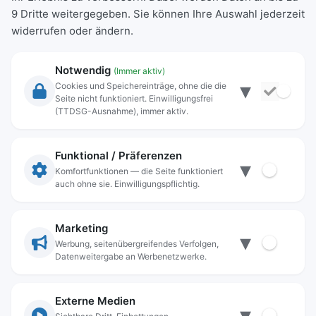
9 Dritte weitergegeben. Sie können Ihre Auswahl jederzeit
widerrufen oder ändern.
Notwendig
(Immer aktiv)
▾
Cookies und Speichereinträge, ohne die die
Seite nicht funktioniert. Einwilligungsfrei
Rechtliche Angaben
(TTDSG-Ausnahme), immer aktiv.
Impressum
Datenschutz
Funktional / Präferenzen
▾
Anschrift
Komfortfunktionen — die Seite funktioniert
auch ohne sie. Einwilligungspflichtig.
Stadt Freilassing
Münchener Straße 15
83395 Freilassing
Marketing
▾
Kontakt
Werbung, seitenübergreifendes Verfolgen,
Datenweitergabe an Werbenetzwerke.
Tel:
+49(08654)3099-0
Fax: +49(08654)3099-150
rathaus@freilassing.de
Externe Medien
▾