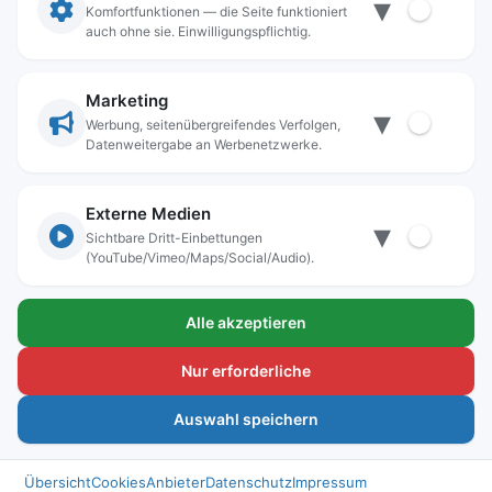
▾
Anschrift
Komfortfunktionen — die Seite funktioniert
auch ohne sie. Einwilligungspflichtig.
Stadt Freilassing
Münchener Straße 15
83395 Freilassing
Marketing
▾
Kontakt
Werbung, seitenübergreifendes Verfolgen,
Datenweitergabe an Werbenetzwerke.
Tel:
+49(08654)3099-0
Fax: +49(08654)3099-150
rathaus@freilassing.de
Externe Medien
▾
Sichtbare Dritt-Einbettungen
(YouTube/Vimeo/Maps/Social/Audio).
Bankverbindungen der Stadt Freilassing
Alle akzeptieren
Sparkasse Berchtesgadener Land
IBAN.: DE56 7105 0000 0000 1000 24
Nur erforderliche
BIC-Code: BYLADEM1BGL
Auswahl speichern
Voba-Raiba Oberbayern Südost e.G.
IBAN.: DE24 7109 0000 0002 7048 38
BIC-Code: GENODEF1BGL
Übersicht
Cookies
Anbieter
Datenschutz
Impressum