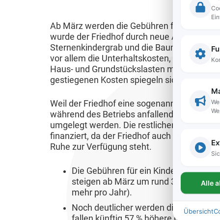
u
c
d
e
Coo
h
V
Ein
n
h
F
Ab März werden die Gebühren für Bestattung
t
e
B
g
k
r
wurde der Friedhof durch neue Angebote w
r
ü
A
Sternenkindergrab und die Baumbestattung
Fu
r
e
K
a
r
k
vor allem die Unterhaltskosten, die Person
Kom
ä
i
i
n
g
Haus- und Grundstückslasten mit Stromkos
t
f
l
gestiegenen Kosten spiegeln sich nun deutl
n
s
e
u
t
a
Ma
d
t
r
e
Wer
Weil der Friedhof eine sogenannte „kostenr
e
s
e
a
b
We
l
während des Betriebs anfallenden Kosten an
&
s
r
l
e
umgelegt werden. Die restlichen 25 % wer
l
A
i
finanziert, da der Friedhof auch Park-Charak
&
t
t
e
Ex
u
n
Ruhe zur Verfügung steht.
J
u
e
Sic
s
s
g
u
n
i
Die Gebühren für ein Kindergrab, Einz
B
b
g
g
F
l
steigen ab März um rund 30 % (das en
Alle 
e
i
e
e
l
i
mehr pro Jahr).
k
l
n
n
u
g
Noch deutlicher werden die Steigerun
Übersicht
C
a
d
fallen künftig 57 % höhere Gebühren a
d
g
u