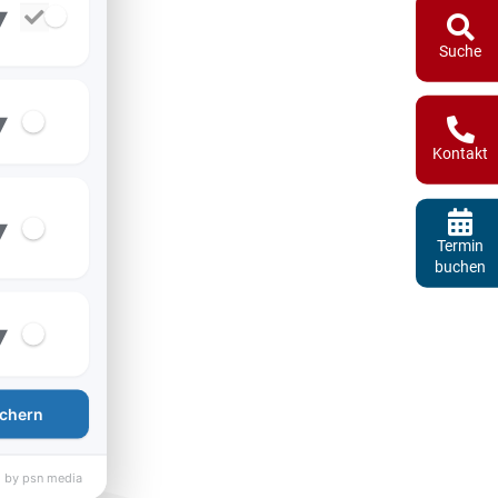
▾
Suche
▾
Kontakt
▾
Termin
buchen
▾
chern
 by psn media