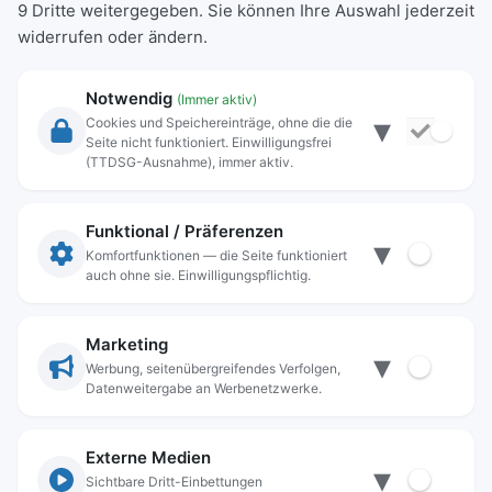
9 Dritte weitergegeben. Sie können Ihre Auswahl jederzeit
widerrufen oder ändern.
Notwendig
(Immer aktiv)
▾
Cookies und Speichereinträge, ohne die die
Seite nicht funktioniert. Einwilligungsfrei
Rechtliche Angaben
(TTDSG-Ausnahme), immer aktiv.
Impressum
Datenschutz
Funktional / Präferenzen
▾
Anschrift
Komfortfunktionen — die Seite funktioniert
auch ohne sie. Einwilligungspflichtig.
Stadt Freilassing
Münchener Straße 15
83395 Freilassing
Marketing
▾
Kontakt
Werbung, seitenübergreifendes Verfolgen,
Datenweitergabe an Werbenetzwerke.
Tel:
+49(08654)3099-0
Fax: +49(08654)3099-150
rathaus@freilassing.de
Externe Medien
▾
Sichtbare Dritt-Einbettungen