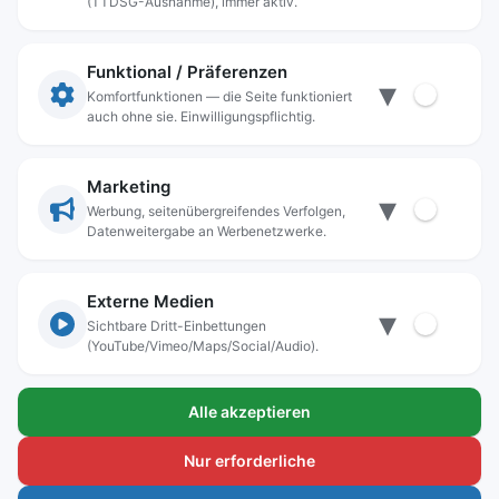
(TTDSG-Ausnahme), immer aktiv.
Impressum
Datenschutz
Funktional / Präferenzen
▾
Anschrift
Komfortfunktionen — die Seite funktioniert
auch ohne sie. Einwilligungspflichtig.
Stadt Freilassing
Münchener Straße 15
83395 Freilassing
Marketing
▾
Kontakt
Werbung, seitenübergreifendes Verfolgen,
Datenweitergabe an Werbenetzwerke.
Tel:
+49(08654)3099-0
Fax: +49(08654)3099-150
rathaus@freilassing.de
Externe Medien
▾
Sichtbare Dritt-Einbettungen
(YouTube/Vimeo/Maps/Social/Audio).
Bankverbindungen der Stadt Freilassing
Alle akzeptieren
Sparkasse Berchtesgadener Land
IBAN.: DE56 7105 0000 0000 1000 24
Nur erforderliche
BIC-Code: BYLADEM1BGL