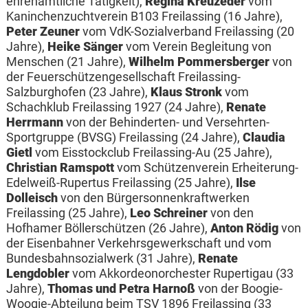
ehrenamtliche Tätigkeit),
Regina Kreuzeder
vom
Kaninchenzuchtverein B103 Freilassing (16 Jahre),
Peter Zeuner
vom VdK-Sozialverband Freilassing (20
Jahre),
Heike Sänger
vom Verein Begleitung von
Menschen (21 Jahre),
Wilhelm Pommersberger
von
der Feuerschützengesellschaft Freilassing-
Salzburghofen (23 Jahre),
Klaus Stronk
vom
Schachklub Freilassing 1927 (24 Jahre),
Renate
Herrmann
von der Behinderten- und Versehrten-
Sportgruppe (BVSG) Freilassing (24 Jahre),
Claudia
Gietl
vom Eisstockclub Freilassing-Au (25 Jahre),
Christian Ramspott
vom Schützenverein Erheiterung-
Edelweiß-Rupertus Freilassing (25 Jahre),
Ilse
Dolleisch
von den Bürgersonnenkraftwerken
Freilassing (25 Jahre),
Leo Schreiner
von den
Hofhamer Böllerschützen (26 Jahre),
Anton Rödig
von
der Eisenbahner Verkehrsgewerkschaft und vom
Bundesbahnsozialwerk (31 Jahre),
Renate
Lengdobler
vom Akkordeonorchester Rupertigau (33
Jahre),
Thomas und Petra Harnoß
von der Boogie-
Woogie-Abteilung beim TSV 1896 Freilassing (33