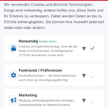
Wir verwenden Cookies und ähnliche Technologien.
Einige sind notwendig, andere helfen uns, diese Seite und
Ihr Erlebnis zu verbessern. Dabei werden Daten an bis zu
9 Dritte weitergegeben. Sie können Ihre Auswahl jederzeit
widerrufen oder ändern.
Notwendig
(Immer aktiv)
▾
Cookies und Speichereinträge, ohne die die
Seite nicht funktioniert. Einwilligungsfrei
Rechtliche Angaben
(TTDSG-Ausnahme), immer aktiv.
Impressum
Datenschutz
Funktional / Präferenzen
▾
Anschrift
Komfortfunktionen — die Seite funktioniert
auch ohne sie. Einwilligungspflichtig.
Stadt Freilassing
Münchener Straße 15
83395 Freilassing
Marketing
▾
Kontakt
Werbung, seitenübergreifendes Verfolgen,
Datenweitergabe an Werbenetzwerke.