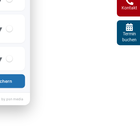
Kontakt
▾
Termin
buchen
▾
chern
 by psn media