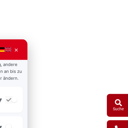
×
g, andere
n an bis zu
r ändern.
▾
Suche
▾