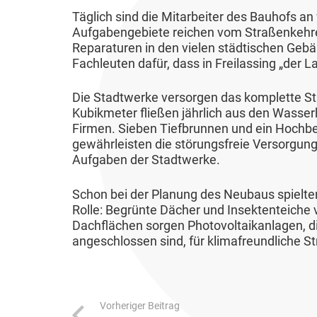
f
V
s
Täglich sind die Mitarbeiter des Bauhofs an 
e
l
Aufgabengebiete reichen vom Straßenkehre
r
Reparaturen in den vielen städtischen Gebä
a
-
Fachleuten dafür, dass in Freilassing „der La
u
&
f
Die Stadtwerke versorgen das komplette Sta
E
B
Kubikmeter fließen jährlich aus den Wasser
n
Firmen. Sieben Tiefbrunnen und ein Hochb
G
t
gewährleisten die störungsfreie Versorgun
L
Aufgaben der Stadtwerke.
s
2
o
0
Schon bei der Planung des Neubaus spielten
r
2
Rolle: Begrünte Dächer und Insektenteiche 
g
Dachflächen sorgen Photovoltaikanlagen, d
6
angeschlossen sind, für klimafreundliche 
u
n
g
Vorheriger Beitrag