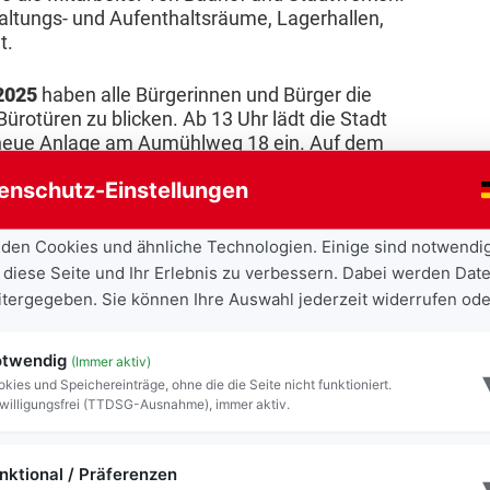
altungs- und Aufenthaltsräume, Lagerhallen,
t.
2025
haben alle Bürgerinnen und Bürger die
Bürotüren zu blicken. Ab 13 Uhr lädt die Stadt
e neue Anlage am Aumühlweg 18 ein. Auf dem
nfostationen auf ihre Besucher. Mitarbeiter des
enschutz-Einstellungen
stätten vor, geben Einblick in ihre Arbeit und
hrzeuge und –geräte. In Schauvorführungen wird
tzel gehäckselt werden.
den Cookies und ähnliche Technologien. Einige sind notwendi
 diese Seite und Ihr Erlebnis zu verbessern. Dabei werden Date
ogramm mit Kinderschminken, Hüpfburgen und
eitergegeben. Sie können Ihre Auswahl jederzeit widerrufen ode
Baufläche mit XXL-Holzbauklötzen können
ien Lauf lassen.
twendig
(Immer aktiv)
kies und Speichereinträge, ohne die die Seite nicht funktioniert.
 Six on Fire und sorgt für Partystimmung.
willigungsfrei (TTDSG-Ausnahme), immer aktiv.
 gibt es ausreichend schattige
 verschiedene Brotzeitklassiker angeboten. Dafür
nktional / Präferenzen