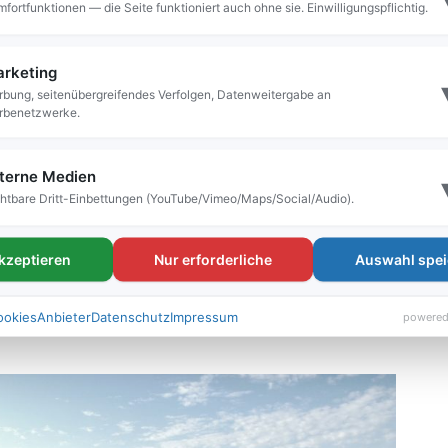
werken selbst am Grill!
fortfunktionen — die Seite funktioniert auch ohne sie. Einwilligungspflichtig.
rketing
bung, seitenübergreifendes Verfolgen, Datenweitergabe an
rbenetzwerke.
al sind begrenzt. Weitere Parkmöglichkeiten gibt
, in der Tiefgarage Salzburger Platz und am
terne Medien
 die Parkplätze der TSV-Halle zur Verfügung.
htbare Dritt-Einbettungen (YouTube/Vimeo/Maps/Social/Audio).
und den Stadtwerken freut sich auf Ihren
akzeptieren
Nur erforderliche
Auswahl spei
ookies
Anbieter
Datenschutz
Impressum
powered