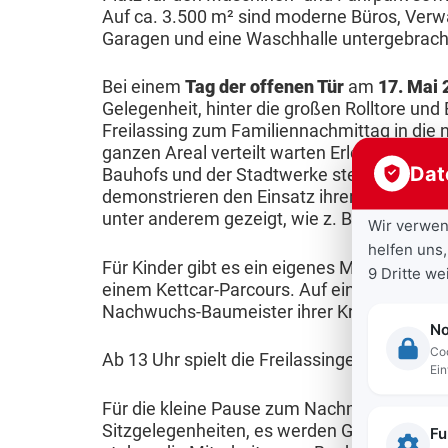
V
n
u
Auf ca. 3.500 m² sind moderne Büros, Verw
l
n
S
e
Garagen und eine Waschhalle untergebrach
n
n
ä
g
e
r
t
g
r
Bei einem
Tag der offenen Tür
am
17. Mai 
n
e
B
m
Gelegenheit, hinter die großen Rolltore und 
B
m
i
i
e
a
Freilassing zum Familiennachmittag in di
e
o
n
H
b
ganzen Areal verteilt warten Erlebnis- und I
c
t
Dat
r
e
o
a
Bauhofs und der Stadtwerke stellen ihre Werk
h
r
demonstrieren den Einsatz ihrer Spezialfa
e
c
u
u
S
unter anderem gezeigt, wie z. B. Hackschni
i
Wir verwen
n
h
u
n
c
helfen uns,
e
w
n
g
M
h
Für Kinder gibt es ein eigenes Mitmachpr
9 Dritte w
b
a
g
einem Kettcar-Parcours. Auf einer großen 
e
o
u
s
Nachwuchs-Baumeister ihrer Kreativität fre
s
s
n
b
l
No
a
s
p
i
f
Coo
K
Ab 13 Uhr spielt die Freilassinger Partyband
n
e
l
Ein
l
e
a
s
r
ä
i
r
Für die kleine Pause zum Nachmittagskaffee
r
i
s
n
Sitzgelegenheiten, es werden Getränke und
Fu
t
i
r
e