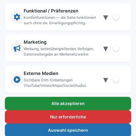
Funktional / Präferenzen
▾
Öffnungszeiten
Komfortfunktionen — die Seite funktioniert
auch ohne sie. Einwilligungspflichtig.
Montag, Mittwoch, Freitag
9.00 bis 12.00 Uhr
Marketing
Dienstag, Donnerstag
▾
Werbung, seitenübergreifendes Verfolgen,
9.00 bis 14.00 Uhr
Datenweitergabe an Werbenetzwerke.
und nach Vereinbarung
Externe Medien
▾
Sichtbare Dritt-Einbettungen
(YouTube/Vimeo/Maps/Social/Audio).
Alle akzeptieren
Nur erforderliche
Auswahl speichern