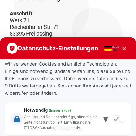
Anschrift
Werk 71
Reichenhaller Str. 71
83395 Freilassing
×
Datenschutz-Einstellungen
Bernadette Sattler / Isabell Fehr / Iris
Nowak / Antje Moucka /Korbinian
Wir verwenden Cookies und ähnliche Technologien.
Altbauer
Einige sind notwendig, andere helfen uns, diese Seite und
+49 8654 3099 490
Ihr Erlebnis zu verbessern. Dabei werden Daten an bis zu
9 Dritte weitergegeben. Sie können Ihre Auswahl jederzeit
widerrufen oder ändern.
kinderjugendbuero@freilassing.de
Kinder- und Jugendbüro auf Facebook
Notwendig
(Immer aktiv)
▾
Cookies und Speichereinträge, ohne die die
Jugendtreff CHILLI auf Instagram
Seite nicht funktioniert. Einwilligungsfrei
(TTDSG-Ausnahme), immer aktiv.
Jugendforum Freilassing auf Instagram